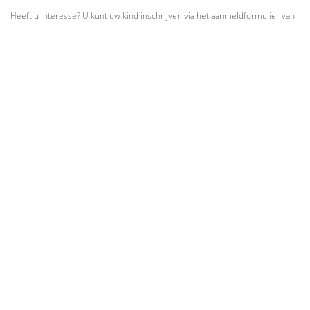
Heeft u interesse? U kunt uw kind inschrijven via het aanmeldformulier van
school. Wil je graag meer informatie ontvangen over Victor de Verkenner
voor uw kind? Neem gerust contact met ons op en we helpen je graag
verder of loop even binnen om een foldertje op te halen. We staan u graag
te woord!
Contact
Openbare Basisschool De Toverlaars
Slagveld 55
4871 ND Etten-Leur
Telefoon: 076 504 0287
E-mail: detoverlaars@markantleersaam.nl