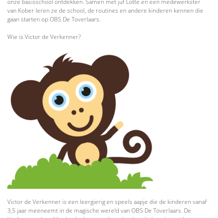
onze basisschool ontdekken. Samen met juf Lotte en een medewerkster
van Kober leren ze de school, de routines en andere kinderen kennen die
gaan starten op OBS De Toverlaars.
Wie is Victor de Verkenner?
Victor de Verkenner is een leergierig en speels aapje die de kinderen vanaf
3,5 jaar meeneemt in de magische wereld van OBS De Toverlaars. De