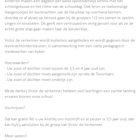
kinderen maken één dagdeel per week spelenderwijs kennis met het
schoolgebouw en het ritme van de schooldag. Ook leren ze toekomstige
klasgenootjes en leerkrachten van de kleurklas op voorhand kennen,
doordat ze af alvast op bezoek gaan bij de groepen 1/2 om samen te spelen,
zingen en knutselen. Dit geeft een vertrouwd en veilig gevoel voor als ze de
échte grote stap gaan maken naar de kleuterklas.
Victor de verkenner wordt kosteloos aangeboden en wordt gegeven door de
leerkrachtondersteuner, in samenwerking met een vaste pedagogisch
medewerker van Kober.
Voorwaarden?
- Uw zoon of dochter moet tussen de 3,5 en 4 jaar oud zijn.
- Uw zoon of dochter moet aangemeld zijn op obs de Toverlaars.
- Uw zoon of dochter moet zindelijk zijn.
Mede dankzij Victor de verkenner hebben veel leerlingen een zachte landing
ervaren binnen onze school.
Inschrijven?
Dat kan gratis! Als u uw kind bij ons inschrijft en je peuter is 3,5 jaar oud, dan
kan hij/zij aansluiten bij de groep van Victor de Verkenner.
Meer weten?